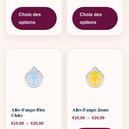
Ce produit a plusieurs variations. L
Ce pr
Choix des
Choix des
options
options
Ailes d’anges Bleu
Ailes d’anges Jaune
Claire
Plage de pri
€
10,00
–
€
20,00
Plage de prix : €10,00 à €20,00
€
10,00
–
€
20,00
Ce pr