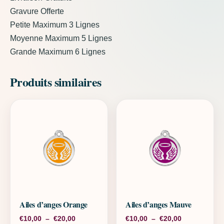
Gravure Offerte
Petite Maximum 3 Lignes
Moyenne Maximum 5 Lignes
Grande Maximum 6 Lignes
Produits similaires
Ailes d’anges Orange
Ailes d’anges Mauve
Plage de prix : €10,00 à €20,00
Plage de pri
€
10,00
–
€
20,00
€
10,00
–
€
20,00