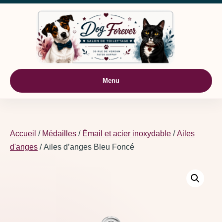
Aller au contenu
Menu
Accueil
/
Médailles
/
Émail et acier inoxydable
/
Ailes
d'anges
/ Ailes d’anges Bleu Foncé