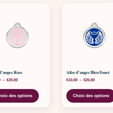
 d’anges Rose
Ailes d’anges Bleu Foncé
Plage de prix : €10,00 à €20,00
Plage de pr
0
–
€
20,00
€
10,00
–
€
20,00
rs variations. Les options peuvent être choisies sur la page 
Ce produit a plusieurs variations. Les o
hoix des options
Choix des options