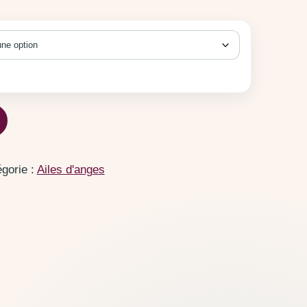
 Vert
gorie :
Ailes d'anges