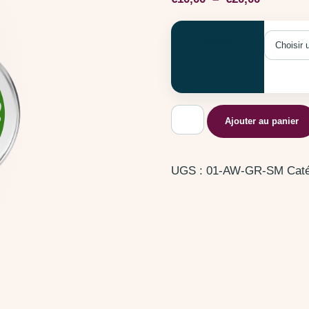
Taille
quantité de Ailes d'anges
Ajouter au panier
UGS :
01-AW-GR-SM
Caté