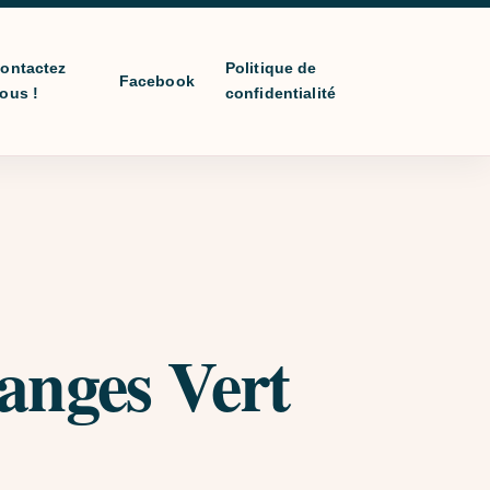
ontactez
Politique de
Facebook
ous !
confidentialité
’anges Vert
prix : €10,00 à €20,00