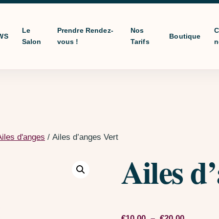
Le
Prendre Rendez-
Nos
C
WS
Boutique
Salon
vous !
Tarifs
n
Ailes d'anges
/ Ailes d’anges Vert
Ailes d
Plage de 
€
10,00
–
€
20,00