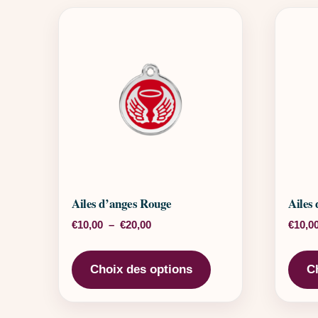
Ailes d’anges Rouge
Ailes
Plage de prix : €10,00 à €20,00
€
10,00
–
€
20,00
€
10,0
Ce produit a plusieu
Choix des options
C