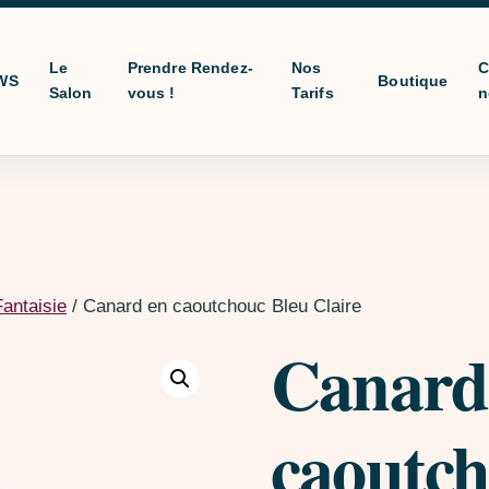
Le
Prendre Rendez-
Nos
C
WS
Boutique
Salon
vous !
Tarifs
n
Fantaisie
/ Canard en caoutchouc Bleu Claire
Canard
caoutch