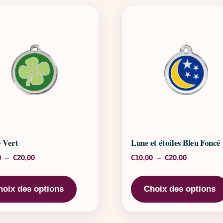
e Vert
Lune et étoiles Bleu Foncé
Plage de prix : €10,00 à €20,00
Plage de pr
0
–
€
20,00
€
10,00
–
€
20,00
rs variations. Les options peuvent être choisies sur la page 
Ce produit a plusieurs variations. Les o
hoix des options
Choix des options