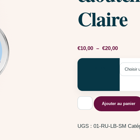
Claire
Plage de 
€
10,00
–
€
20,00
Taille
quantité de Canard en ca
Ajouter au panier
UGS :
01-RU-LB-SM
Caté