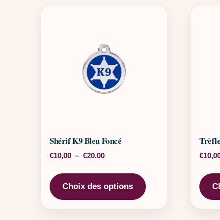
Shérif K9 Bleu Foncé
Trèfl
Plage de prix : €10,00 à €20,00
€
10,00
–
€
20,00
€
10,0
Ce produit a plusieu
Choix des options
C