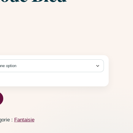
prix : €10,00 à €20,00
outchouc Bleu Claire
gorie :
Fantaisie