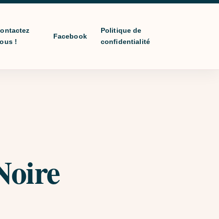
ontactez
Politique de
Facebook
ous !
confidentialité
Noire
prix : €10,00 à €20,00