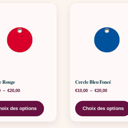
e Rouge
Cercle Bleu Foncé
Plage de prix : €10,00 à €20,00
Plage de pr
0
–
€
20,00
€
10,00
–
€
20,00
rs variations. Les options peuvent être choisies sur la page 
Ce produit a plusieurs variations. Les o
hoix des options
Choix des options