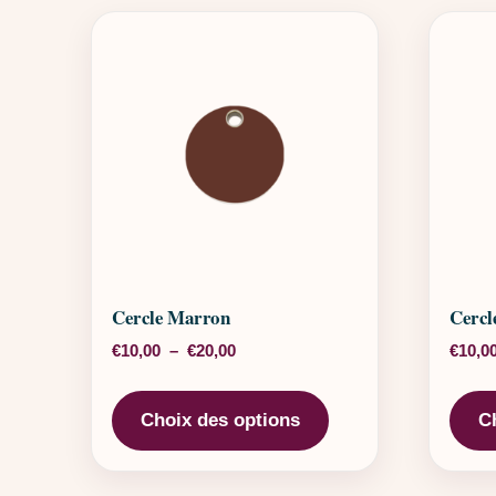
Cercle Marron
Cercl
Plage de prix : €10,00 à €20,00
€
10,00
–
€
20,00
€
10,0
Ce produit a plusieu
Choix des options
C