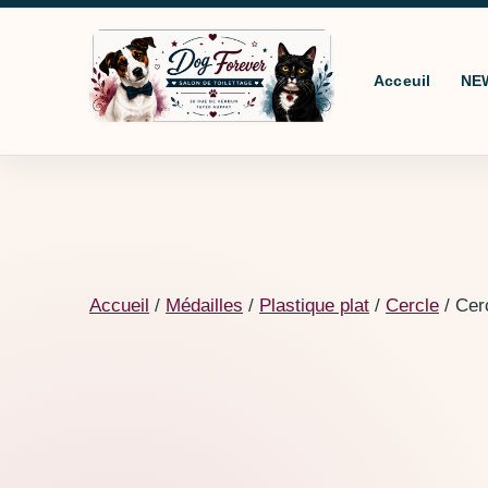
Aller au contenu
Acceuil
NE
Accueil
/
Médailles
/
Plastique plat
/
Cercle
/ Cer