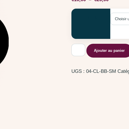
Taille
quantité de Cercle Noire
Ajouter au panier
UGS :
04-CL-BB-SM
Catég