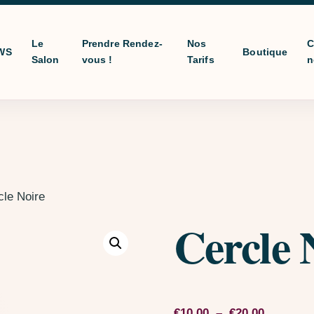
Le
Prendre Rendez-
Nos
C
WS
Boutique
Salon
vous !
Tarifs
n
cle Noire
Cercle 
Plage de 
€
10,00
–
€
20,00