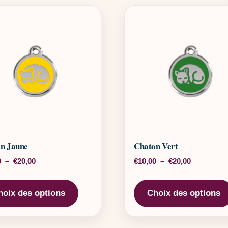
n Jaune
Chaton Vert
Plage de prix : €10,00 à €20,00
Plage de pr
0
–
€
20,00
€
10,00
–
€
20,00
rs variations. Les options peuvent être choisies sur la page 
Ce produit a plusieurs variations. Les o
hoix des options
Choix des options