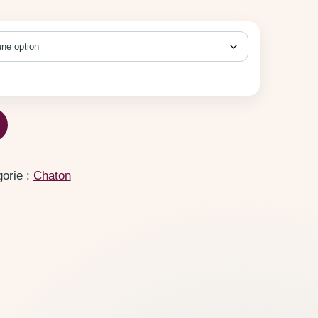
on
orie :
Chaton