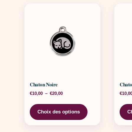
Chaton Noire
Chato
Plage de prix : €10,00 à €20,00
€
10,00
–
€
20,00
€
10,0
Ce produit a plusieu
Choix des options
C