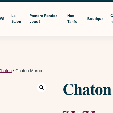
Le
Prendre Rendez-
Nos
C
WS
Boutique
Salon
vous !
Tarifs
n
Chaton
/ Chaton Marron
Chaton
Plage de 
€
10,00
–
€
20,00