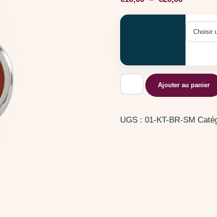
Taille
quantité de Chaton Marr
Ajouter au panier
UGS :
01-KT-BR-SM
Catég