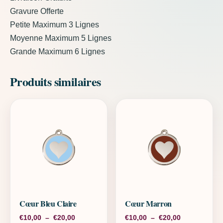
Gravure Offerte
Petite Maximum 3 Lignes
Moyenne Maximum 5 Lignes
Grande Maximum 6 Lignes
Produits similaires
Cœur Bleu Claire
Cœur Marron
Plage de prix : €10,00 à €20,00
Plage de pri
€
10,00
–
€
20,00
€
10,00
–
€
20,00