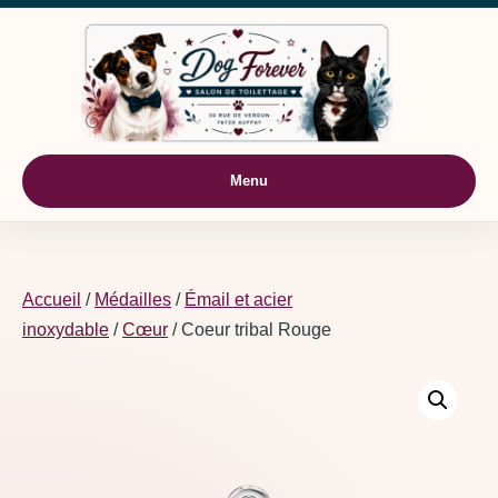
Aller au contenu
Menu
Accueil
/
Médailles
/
Émail et acier
inoxydable
/
Cœur
/ Coeur tribal Rouge