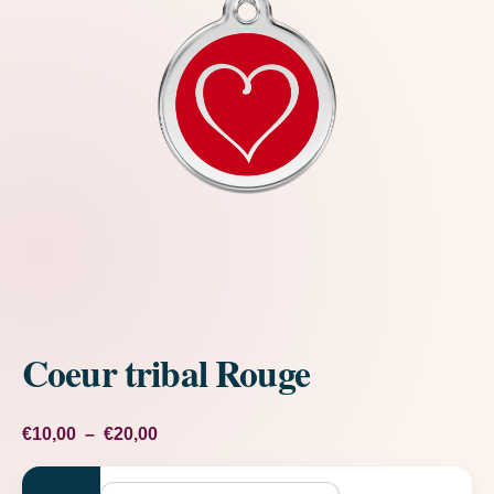
Coeur tribal Rouge
Plage de prix : €10,00 à €20,00
€
10,00
–
€
20,00