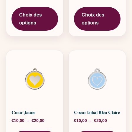
Ce produit a plusieurs variations. L
Ce pr
Choix des
Choix des
options
options
Cœur Jaune
Coeur tribal Bleu Claire
Plage de prix : €10,00 à €20,00
Plage de pri
€
10,00
–
€
20,00
€
10,00
–
€
20,00
Ce produit a plusieurs variations. L
Ce pr