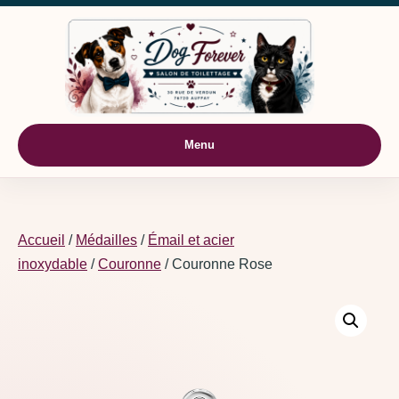
Aller au contenu
Menu
Accueil
/
Médailles
/
Émail et acier
inoxydable
/
Couronne
/ Couronne Rose