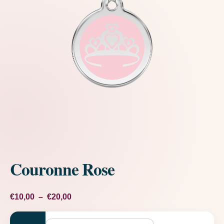
Couronne Rose
Plage de prix : €10,00 à €20,00
€
10,00
–
€
20,00