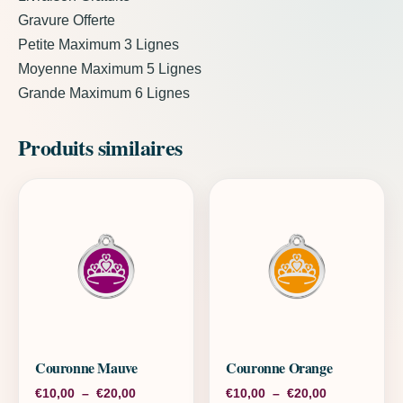
Gravure Offerte
Petite Maximum 3 Lignes
Moyenne Maximum 5 Lignes
Grande Maximum 6 Lignes
Produits similaires
Couronne Mauve
Couronne Orange
Plage de prix : €10,00 à €20,00
Plage de pri
€
10,00
–
€
20,00
€
10,00
–
€
20,00