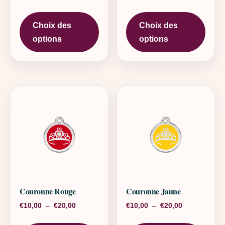
Ce produit a plusieurs variations. L
Ce pr
Choix des
Choix des
options
options
Couronne Rouge
Couronne Jaune
Plage de prix : €10,00 à €20,00
Plage de pri
€
10,00
–
€
20,00
€
10,00
–
€
20,00
Ce produit a plusieurs variations. L
Ce pr