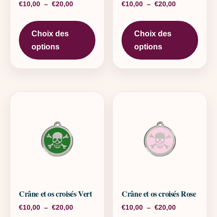
Plage de prix : €10,00 à €20,00
Plage de pri
€
10,00
–
€
20,00
€
10,00
–
€
20,00
Ce produit a plusieurs variations. L
Ce pr
Choix des
Choix des
options
options
Crâne et os croisés Vert
Crâne et os croisés Rose
Plage de prix : €10,00 à €20,00
Plage de pri
€
10,00
–
€
20,00
€
10,00
–
€
20,00