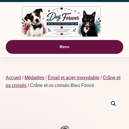
Aller au contenu
Menu
Accueil
/
Médailles
/
Émail et acier inoxydable
/
Crâne et
os croisés
/ Crâne et os croisés Bleu Foncé