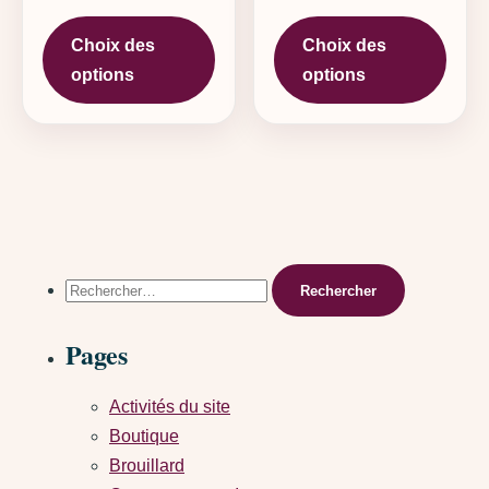
Ce produit a plusieurs variations. L
Ce pr
Choix des
Choix des
options
options
Rechercher :
Pages
Activités du site
Boutique
Brouillard