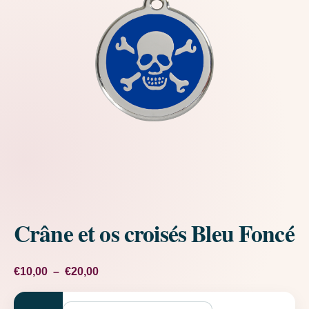
Crâne et os croisés Bleu Foncé
Plage de prix : €10,00 à €20,00
€
10,00
–
€
20,00