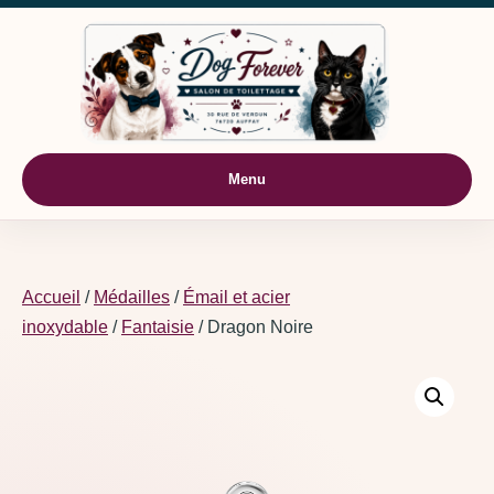
Aller au contenu
Menu
Accueil
/
Médailles
/
Émail et acier
inoxydable
/
Fantaisie
/ Dragon Noire