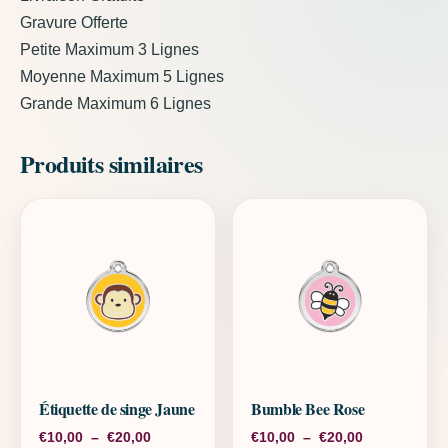
Gravure Offerte
Petite Maximum 3 Lignes
Moyenne Maximum 5 Lignes
Grande Maximum 6 Lignes
Produits similaires
Étiquette de singe Jaune
Bumble Bee Rose
Plage de prix : €10,00 à €20,00
Plage de pri
€
10,00
–
€
20,00
€
10,00
–
€
20,00