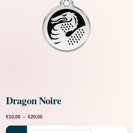
Dragon Noire
Plage de prix : €10,00 à €20,00
€
10,00
–
€
20,00