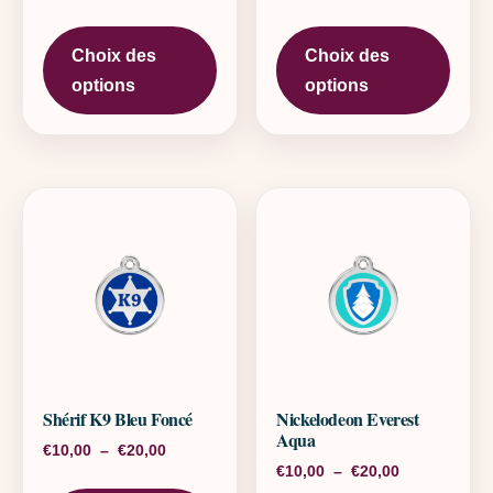
Ce produit a plusieurs variations. L
Ce pr
Choix des
Choix des
options
options
Shérif K9 Bleu Foncé
Nickelodeon Everest
Aqua
Plage de prix : €10,00 à €20,00
€
10,00
–
€
20,00
Plage de pri
€
10,00
–
€
20,00
Ce produit a plusieurs variations. L