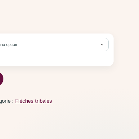
prix : €10,00 à €20,00
ales Orange
gorie :
Flèches tribales