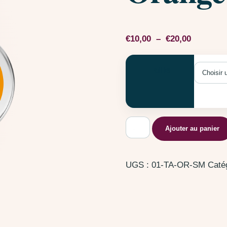
Plage de 
€
10,00
–
€
20,00
Taille
quantité de Flèches trib
Ajouter au panier
UGS :
01-TA-OR-SM
Caté