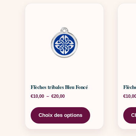
Flèches tribales Bleu Foncé
Flèch
Plage de prix : €10,00 à €20,00
€
10,00
–
€
20,00
€
10,0
Ce produit a plusieu
Choix des options
C