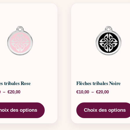
es tribales Rose
Flèches tribales Noire
Plage de prix : €10,00 à €20,00
Plage de pr
0
–
€
20,00
€
10,00
–
€
20,00
rs variations. Les options peuvent être choisies sur la page 
Ce produit a plusieurs variations. Les o
hoix des options
Choix des options