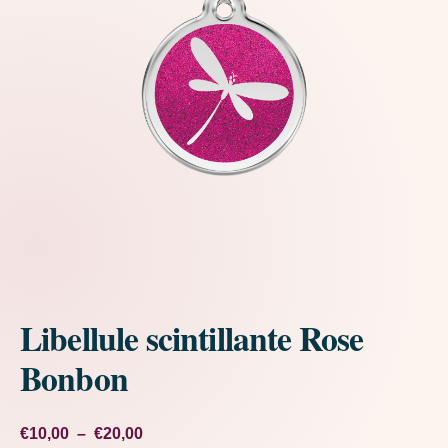
Libellule scintillante Rose
Bonbon
Plage de prix : €10,00 à €20,00
€
10,00
–
€
20,00