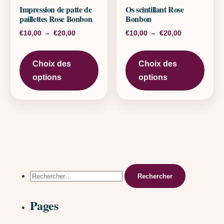
Impression de patte de
Os scintillant Rose
paillettes Rose Bonbon
Bonbon
Plage de prix : €10,00 à €20,00
Plage de pri
€
10,00
–
€
20,00
€
10,00
–
€
20,00
Ce produit a plusieurs variations. L
Ce pr
Choix des
Choix des
options
options
Rechercher :
Pages