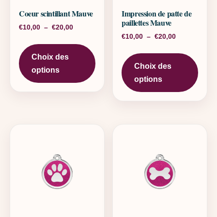
Coeur scintillant Mauve
Impression de patte de
paillettes Mauve
Plage de prix : €10,00 à €20,00
€
10,00
–
€
20,00
Plage de pri
€
10,00
–
€
20,00
Ce produit a plusieurs variations. L
Ce pr
Choix des
Choix des
options
options