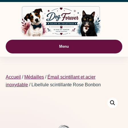
Aller au contenu
Menu
Accueil
/
Médailles
/
Émail scintillant et acier
inoxydable
/ Libellule scintillante Rose Bonbon