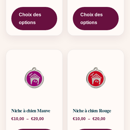
Ce produit a plusieurs variations. L
Ce pr
Choix des
Choix des
options
options
Niche à chien Mauve
Niche à chien Rouge
Plage de prix : €10,00 à €20,00
Plage de pri
€
10,00
–
€
20,00
€
10,00
–
€
20,00
Ce produit a plusieurs variations. L
Ce pr