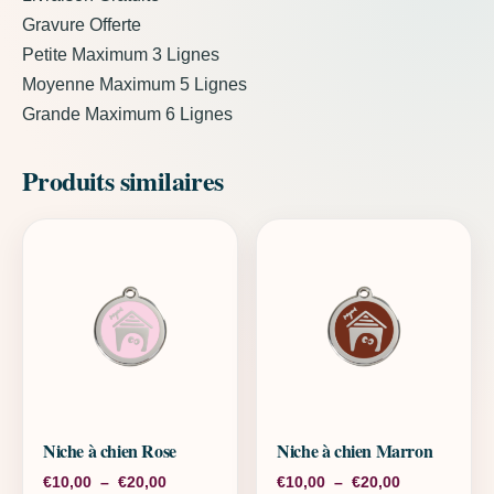
Gravure Offerte
Petite Maximum 3 Lignes
Moyenne Maximum 5 Lignes
Grande Maximum 6 Lignes
Produits similaires
Niche à chien Rose
Niche à chien Marron
Plage de prix : €10,00 à €20,00
Plage de pri
€
10,00
–
€
20,00
€
10,00
–
€
20,00