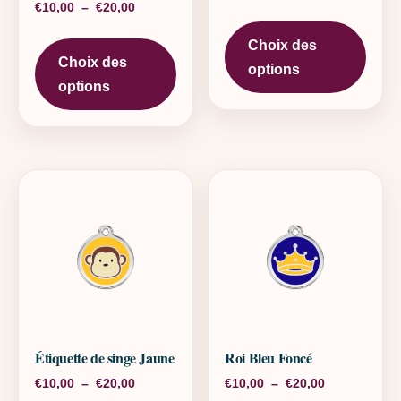
Plage de prix : €10,00 à €20,00
€
10,00
–
€
20,00
Ce pr
Ce produit a plusieurs variations. L
Choix des
Choix des
options
options
Étiquette de singe Jaune
Roi Bleu Foncé
Plage de prix : €10,00 à €20,00
Plage de pri
€
10,00
–
€
20,00
€
10,00
–
€
20,00