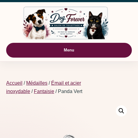
Aller au contenu
Menu
Accueil
/
Médailles
/
Émail et acier
inoxydable
/
Fantaisie
/ Panda Vert