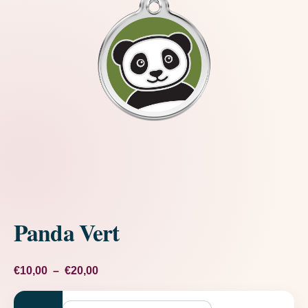
Panda Vert
Plage de prix : €10,00 à €20,00
€
10,00
–
€
20,00