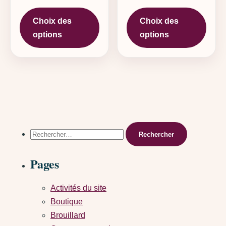
Ce produit a plusieurs variations. L
Ce pr
Choix des
Choix des
options
options
Rechercher :
Pages
Activités du site
Boutique
Brouillard