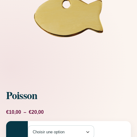
Poisson
Plage de prix : €10,00 à €20,00
€
10,00
–
€
20,00
Taille