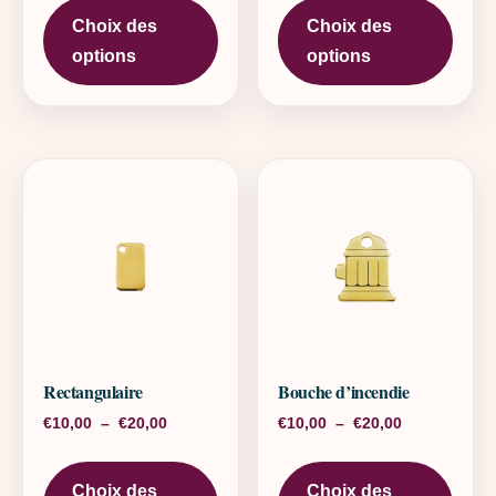
Choix des
Choix des
options
options
Rectangulaire
Bouche d’incendie
Plage de prix : €10,00 à €20,00
Plage de pri
€
10,00
–
€
20,00
€
10,00
–
€
20,00
Ce produit a plusieurs variations. L
Ce pr
Choix des
Choix des