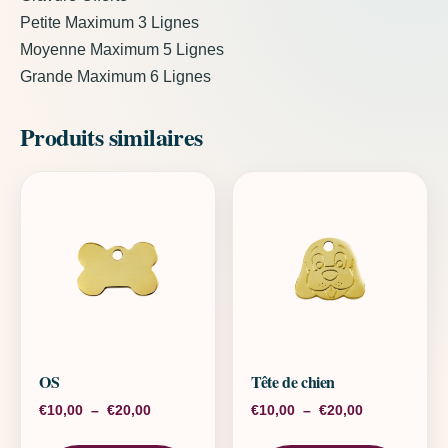
Petite Maximum 3 Lignes
Moyenne Maximum 5 Lignes
Grande Maximum 6 Lignes
Produits similaires
OS
Tête de chien
Plage de prix : €10,00 à €20,00
Plage de pri
€
10,00
–
€
20,00
€
10,00
–
€
20,00
Ce produit a plusieurs variations. L
Ce pr