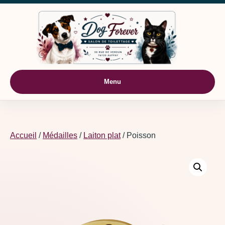
Aller au contenu
Menu
Accueil
/
Médailles
/
Laiton plat
/ Poisson