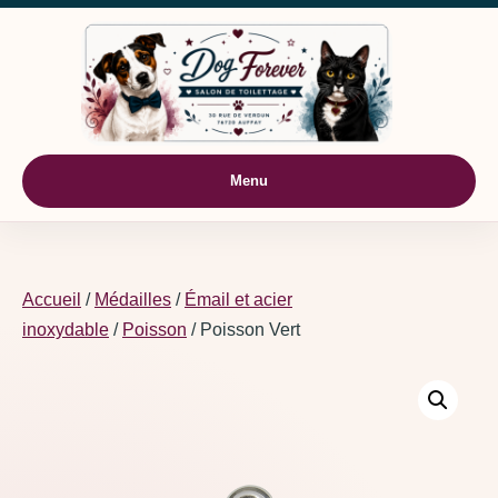
Aller au contenu
Menu
Accueil
/
Médailles
/
Émail et acier
inoxydable
/
Poisson
/ Poisson Vert