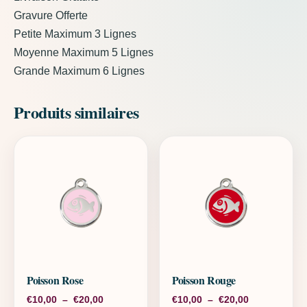
Gravure Offerte
Petite Maximum 3 Lignes
Moyenne Maximum 5 Lignes
Grande Maximum 6 Lignes
Produits similaires
Poisson Rose
Poisson Rouge
Plage de prix : €10,00 à €20,00
Plage de pri
€
10,00
–
€
20,00
€
10,00
–
€
20,00