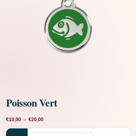
Poisson Vert
Plage de prix : €10,00 à €20,00
€
10,00
–
€
20,00