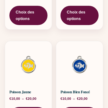
Ce produit a plusieurs variations. L
Ce pr
Choix des
Choix des
options
options
Poisson Jaune
Poisson Bleu Foncé
Plage de prix : €10,00 à €20,00
Plage de pri
€
10,00
–
€
20,00
€
10,00
–
€
20,00
Ce produit a plusieurs variations. L
Ce pr