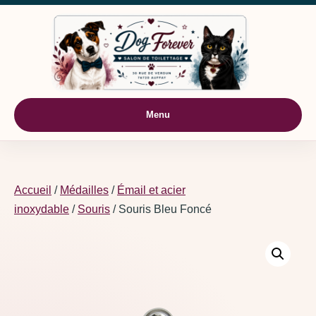
Aller au contenu
Menu
Accueil
/
Médailles
/
Émail et acier
inoxydable
/
Souris
/ Souris Bleu Foncé