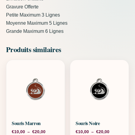
Gravure Offerte
Petite Maximum 3 Lignes
Moyenne Maximum 5 Lignes
Grande Maximum 6 Lignes
Produits similaires
Souris Marron
Souris Noire
Plage de prix : €10,00 à €20,00
Plage de pri
€
10,00
–
€
20,00
€
10,00
–
€
20,00