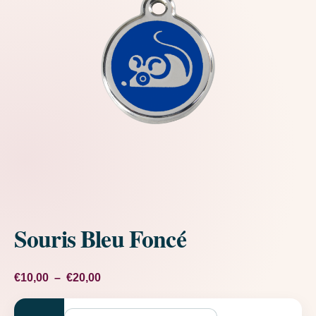
Souris Bleu Foncé
Plage de prix : €10,00 à €20,00
€
10,00
–
€
20,00