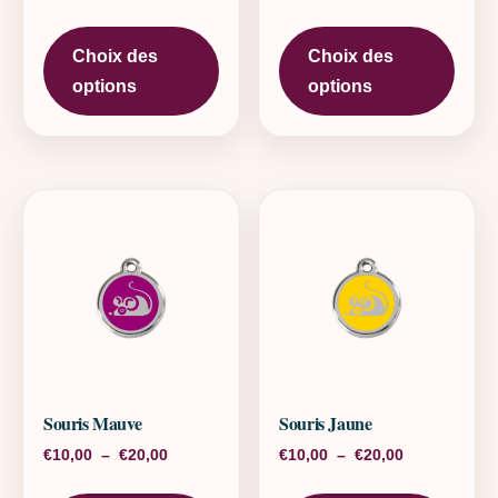
Ce produit a plusieurs variations. L
Ce pr
Choix des
Choix des
options
options
Souris Mauve
Souris Jaune
Plage de prix : €10,00 à €20,00
Plage de pri
€
10,00
–
€
20,00
€
10,00
–
€
20,00
Ce produit a plusieurs variations. L
Ce pr