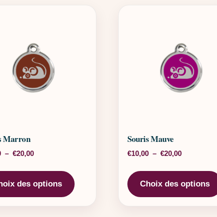
s Marron
Souris Mauve
Plage de prix : €10,00 à €20,00
Plage de pr
0
–
€
20,00
€
10,00
–
€
20,00
rs variations. Les options peuvent être choisies sur la page 
Ce produit a plusieurs variations. Les o
hoix des options
Choix des options