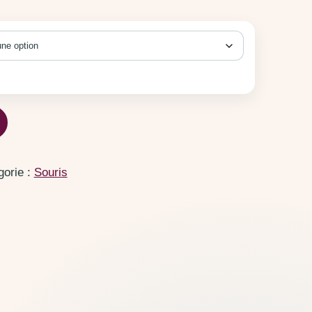
laire
gorie :
Souris