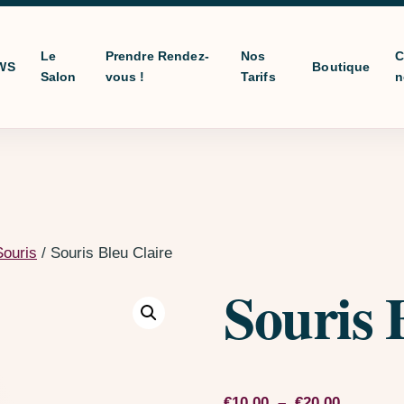
Le
Prendre Rendez-
Nos
C
WS
Boutique
Salon
vous !
Tarifs
n
Souris
/ Souris Bleu Claire
Souris 
Plage de 
€
10,00
–
€
20,00