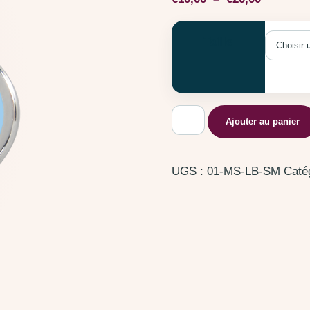
Taille
quantité de Souris Bleu C
Ajouter au panier
UGS :
01-MS-LB-SM
Caté