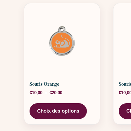
Souris Orange
Souri
Plage de prix : €10,00 à €20,00
€
10,00
–
€
20,00
€
10,0
Ce produit a plusieu
Choix des options
C