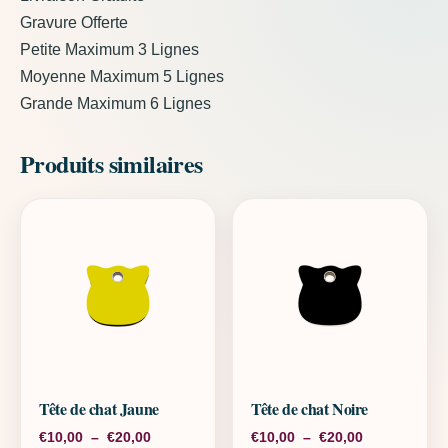
Gravure Offerte
Petite Maximum 3 Lignes
Moyenne Maximum 5 Lignes
Grande Maximum 6 Lignes
Produits similaires
Tête de chat Jaune
Tête de chat Noire
Plage de prix : €10,00 à €20,00
Plage de pri
€
10,00
–
€
20,00
€
10,00
–
€
20,00