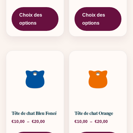
Ce produit a plusieurs variations. L
Ce pr
Choix des
Choix des
options
options
Tête de chat Bleu Foncé
Tête de chat Orange
Plage de prix : €10,00 à €20,00
Plage de pri
€
10,00
–
€
20,00
€
10,00
–
€
20,00
Ce produit a plusieurs variations. L
Ce pr