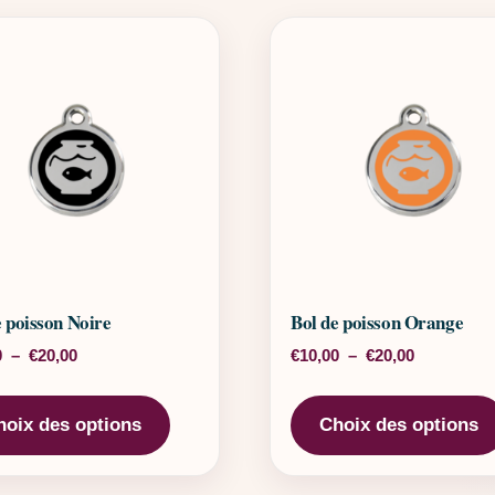
e poisson Noire
Bol de poisson Orange
Plage de prix : €10,00 à €20,00
Plage de pr
0
–
€
20,00
€
10,00
–
€
20,00
rs variations. Les options peuvent être choisies sur la page 
Ce produit a plusieurs variations. Les o
hoix des options
Choix des options