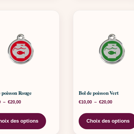
e poisson Rouge
Bol de poisson Vert
Plage de prix : €10,00 à €20,00
Plage de pr
0
–
€
20,00
€
10,00
–
€
20,00
rs variations. Les options peuvent être choisies sur la page 
Ce produit a plusieurs variations. Les o
hoix des options
Choix des options