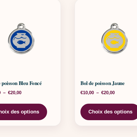
e poisson Bleu Foncé
Bol de poisson Jaune
Plage de prix : €10,00 à €20,00
Plage de pr
0
–
€
20,00
€
10,00
–
€
20,00
rs variations. Les options peuvent être choisies sur la page 
Ce produit a plusieurs variations. Les o
hoix des options
Choix des options