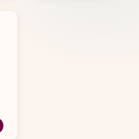
ix : €10,00 à €20,00
du produit
ptions peuvent être choisies sur la page du produit
Ce produit a plusieurs variations. Les options peuvent être