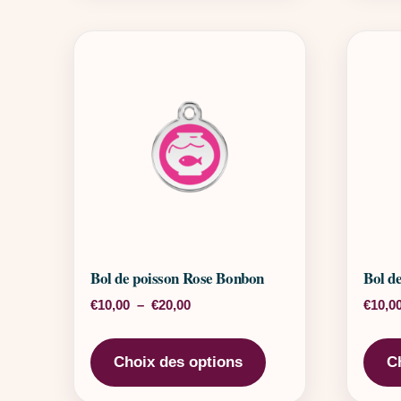
Bol de poisson Rose Bonbon
Bol d
Plage de prix : €10,00 à €20,00
€
10,00
–
€
20,00
€
10,0
Ce produit a plusieu
Choix des options
C