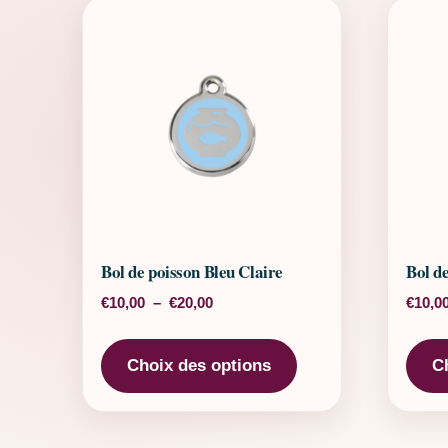
Bol de poisson Bleu Claire
Bol d
Plage de prix : €10,00 à €20,00
€
10,00
–
€
20,00
€
10,0
Ce produit a plusieu
Choix des options
C