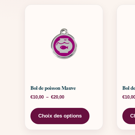
Bol de poisson Mauve
Bol d
Plage de prix : €10,00 à €20,00
€
10,00
–
€
20,00
€
10,0
Ce produit a plusieu
Choix des options
C