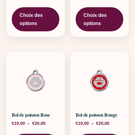
Ce produit a plusieurs variations. L
Ce pr
Choix des
Choix des
options
options
Bol de poisson Rose
Bol de poisson Rouge
Plage de prix : €10,00 à €20,00
Plage de pri
€
10,00
–
€
20,00
€
10,00
–
€
20,00
Ce produit a plusieurs variations. L
Ce pr