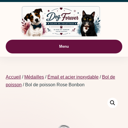
Aller au contenu
Menu
Accueil
/
Médailles
/
Émail et acier inoxydable
/
Bol de
poisson
/ Bol de poisson Rose Bonbon