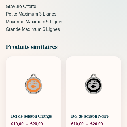
Gravure Offerte
Petite Maximum 3 Lignes
Moyenne Maximum 5 Lignes
Grande Maximum 6 Lignes
Produits similaires
Bol de poisson Orange
Bol de poisson Noire
Plage de prix : €10,00 à €20,00
Plage de pri
€
10,00
–
€
20,00
€
10,00
–
€
20,00